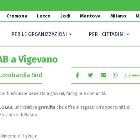
Cremona
Lecco
Lodi
Mantova
Milano
M
PER LE ORGANIZZAZIONI
PER I CITTADINI
AB a Vigevano
Lombardia Sud
polifunzionale dedicato a giovani, famiglie e comunità.
RCOLAB
, un’iniziativa
gratuita
che offre ai ragazzi un’opportunità di
e vacanze di Natale.
imento e il gioco: