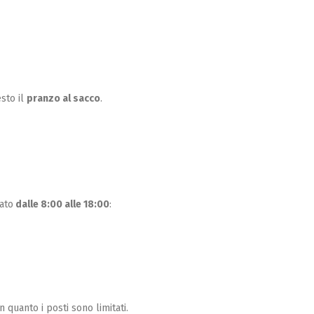
esto il
pranzo al sacco
.
uato
dalle 8:00 alle 18:00
:
 in quanto i posti sono limitati.