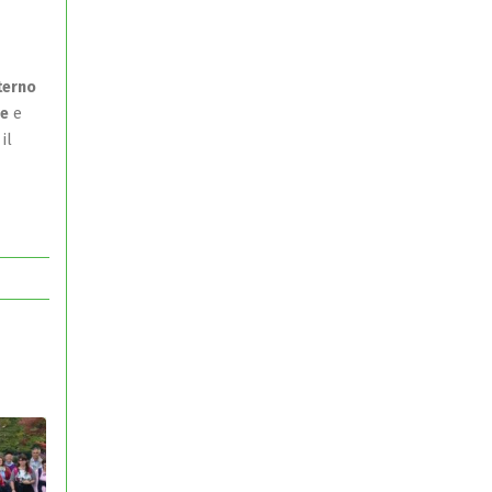
nterno
re
e
il