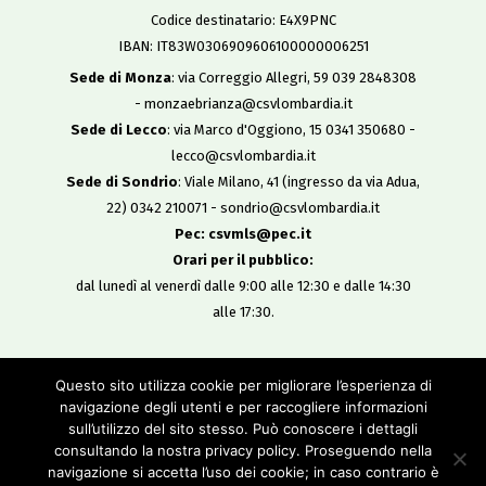
Codice destinatario: E4X9PNC
IBAN: IT83W0306909606100000006251
Sede di Monza
: via Correggio Allegri, 59 039 2848308
- monzaebrianza@csvlombardia.it
Sede di Lecco
: via Marco d'Oggiono, 15 0341 350680 -
lecco@csvlombardia.it
Sede di Sondrio
: Viale Milano, 41 (ingresso da via Adua,
22) 0342 210071 - sondrio@csvlombardia.it
Pec: csvmls@pec.it
Orari per il pubblico:
dal lunedì al venerdì dalle 9:00 alle 12:30 e dalle 14:30
alle 17:30.
Copyright 2019
Questo sito utilizza cookie per migliorare l’esperienza di
All Rights Reserved
navigazione degli utenti e per raccogliere informazioni
-
sull’utilizzo del sito stesso. Può conoscere i dettagli
Privacy policy
consultando la nostra privacy policy. Proseguendo nella
Cookie policy
navigazione si accetta l’uso dei cookie; in caso contrario è