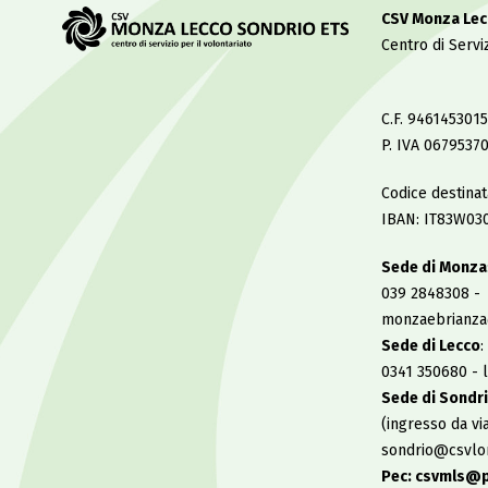
CSV Monza Lec
Centro di Serviz
C.F. 9461453015
P. IVA 0679537
Codice destina
IBAN: IT83W03
Sede di Monza
039 2848308 -
monzaebrianza
Sede di Lecco
:
0341 350680 - 
Sede di Sondr
(ingresso da vi
sondrio@csvlom
Pec: csvmls@p