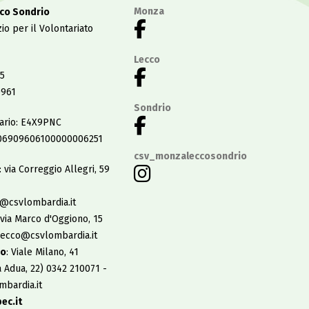
Monza
co Sondrio
io per il Volontariato
Lecco
5
0961
Sondrio
tario: E4X9PNC
06909606100000006251
csv_monzaleccosondrio
: via Correggio Allegri, 59
@csvlombardia.it
 via Marco d'Oggiono, 15
lecco@csvlombardia.it
io
: Viale Milano, 41
a Adua, 22) 0342 210071 -
bardia.it
ec.it