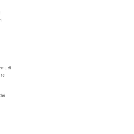
l
ni
ema di
ore
dei