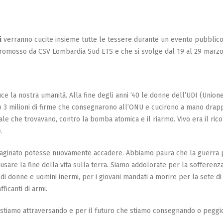
i
verranno cucite insieme tutte le tessere durante un evento pubblic
omosso da CSV Lombardia Sud ETS e che si svolge dal 19 al 29 marzo
uce la nostra umanità. Alla fine degli anni ‘40 le donne dell’UDI (Union
ro 3 milioni di firme che consegnarono all’ONU e cucirono a mano drapp
ale che trovavano, contro la bomba atomica e il riarmo. Vivo era il ric
.
aginato potesse nuovamente accadere. Abbiamo paura che la guerra 
sare la fine della vita sulla terra. Siamo addolorate per la sofferenz
 di donne e uomini inermi, per i giovani mandati a morire per la sete di
ficanti di armi.
tiamo attraversando e per il futuro che stiamo consegnando o peggi