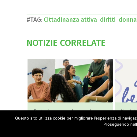
#TAG:
Cittadinanza attiva
diritti
donn
NOTIZIE CORRELATE
Partecipa al catalogo delle
Kur’Art
proposte educative rivolte alle
per par
Questo sito utilizza cookie per migliorare l’esperienza di navigaz
scuole della provincia di Pavia
Proseguendo nella