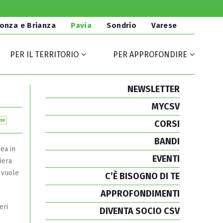
onza e Brianza
Pavia
Sondrio
Varese
PER IL TERRITORIO
PER APPROFONDIRE
NEWSLETTER
MYCSV
CORSI
BANDI
ea in
EVENTI
iera
e vuole
C’È BISOGNO DI TE
APPROFONDIMENTI
eri
DIVENTA SOCIO CSV