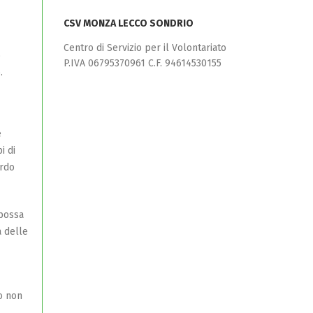
CSV MONZA LECCO SONDRIO
Centro di Servizio per il Volontariato
o
P.IVA 06795370961 C.F. 94614530155
.
e
i di
ordo
possa
a delle
o non