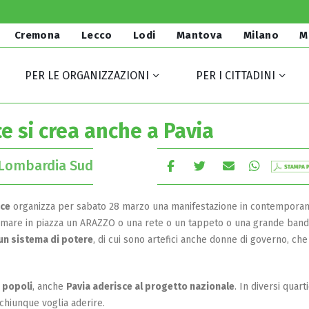
Cremona
Lecco
Lodi
Mantova
Milano
M
PER LE ORGANIZZAZIONI
PER I CITTADINI
ce si crea anche a Pavia
Lombardia Sud
ace
organizza per sabato 28 marzo una manifestazione in contemporan
 ricamare in piazza un ARAZZO o una rete o un tappeto o una grande band
 un sistema di potere
, di cui sono artefici anche donne di governo, ch
i popoli
, anche
Pavia aderisce al progetto nazionale
. In diversi quarti
 chiunque voglia aderire.