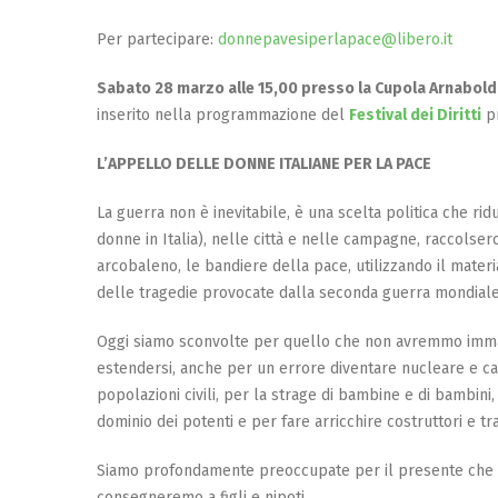
Per partecipare:
donnepavesiperlapace@libero.it
Sabato 28 marzo alle 15,00 presso la Cupola Arnabold
inserito nella programmazione del
Festival dei Diritti
pr
L’APPELLO DELLE DONNE ITALIANE PER LA PACE
La guerra non è inevitabile, è una scelta politica che rid
donne in Italia), nelle città e nelle campagne, raccolse
arcobaleno, le bandiere della pace, utilizzando il materi
delle tragedie provocate dalla seconda guerra mondiale
Oggi siamo sconvolte per quello che non avremmo imm
estendersi, anche per un errore diventare nucleare e cau
popolazioni civili, per la strage di bambine e di bambini,
dominio dei potenti e per fare arricchire costruttori e traf
Siamo profondamente preoccupate per il presente che s
consegneremo a figli e nipoti.