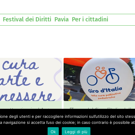
a
Festival dei Diritti
Pavia
Per i cittadini
: quattro giorni ad Angera
“Tappa del Giro d’Italia delle
lare di cultura e salute
Cure Palliative Pediatriche.
ione degli utenti e per raccogliere informazioni sull’utilizzo del sito ste
Scuole Compassionevoli – Lod
 navigazione si accetta l’uso dei cookie; in caso contrario è possibile ab
Ok
Leggi di più