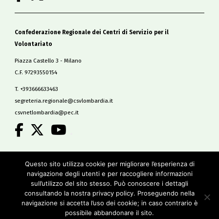
Confederazione Regionale dei Centri di Servizio per il
Volontariato
Piazza Castello 3 - Milano
C.F. 97293550154
T. +393666633463
segreteria.regionale@csvlombardia.it
csvnetlombardia@pec.it
.
Copyright 2019
Questo sito utilizza cookie per migliorare l’esperienza di
All Rights Reserved
navigazione degli utenti e per raccogliere informazioni
-
sull’utilizzo del sito stesso. Può conoscere i dettagli
Privacy policy
consultando la nostra privacy policy. Proseguendo nella
Cookie policy
navigazione si accetta l’uso dei cookie; in caso contrario è
Credits
possibile abbandonare il sito.