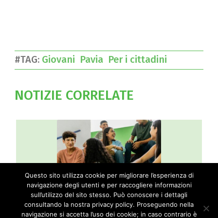
#TAG:
Giovani
Pavia
Per i cittadini
NOTIZIE CORRELATE
Questo sito utilizza cookie per migliorare l’esperienza di
navigazione degli utenti e per raccogliere informazioni
Partecipa al catalogo delle proposte
sull’utilizzo del sito stesso. Può conoscere i dettagli
educative rivolte alle scuole della provincia
consultando la nostra privacy policy. Proseguendo nella
di Pavia
navigazione si accetta l’uso dei cookie; in caso contrario è