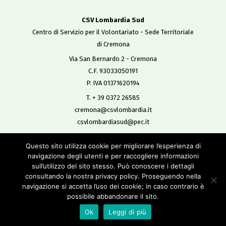
CSV Lombardia Sud
Centro di Servizio per il Volontariato - Sede Territoriale
di Cremona
Via San Bernardo 2 - Cremona
C.F. 93033050191
P. IVA 01371620194
T. + 39 0372 26585
cremona@csvlombardia.it
csvlombardiasud@pec.it
Questo sito utilizza cookie per migliorare l’esperienza di
Copyright 2019
navigazione degli utenti e per raccogliere informazioni
All Rights Reserved
sull’utilizzo del sito stesso. Può conoscere i dettagli
-
consultando la nostra privacy policy. Proseguendo nella
Privacy policy
navigazione si accetta l’uso dei cookie; in caso contrario è
Cookie policy
possibile abbandonare il sito.
Credits
Ok
Leggi di più