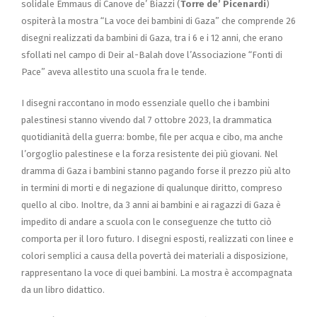
solidale Emmaus di Canove de’ Biazzi (
Torre de’ Picenardi
)
ospiterà la mostra “La voce dei bambini di Gaza” che comprende 26
disegni realizzati da bambini di Gaza, tra i 6 e i 12 anni, che erano
sfollati nel campo di Deir al-Balah dove l’Associazione “Fonti di
Pace” aveva allestito una scuola fra le tende.
I disegni raccontano in modo essenziale quello che i bambini
palestinesi stanno vivendo dal 7 ottobre 2023, la drammatica
quotidianità della guerra: bombe, file per acqua e cibo, ma anche
l’orgoglio palestinese e la forza resistente dei più giovani. Nel
dramma di Gaza i bambini stanno pagando forse il prezzo più alto
in termini di morti e di negazione di qualunque diritto, compreso
quello al cibo. Inoltre, da 3 anni ai bambini e ai ragazzi di Gaza è
impedito di andare a scuola con le conseguenze che tutto ciò
comporta per il loro futuro. I disegni esposti, realizzati con linee e
colori semplici a causa della povertà dei materiali a disposizione,
rappresentano la voce di quei bambini. La mostra è accompagnata
da un libro didattico.