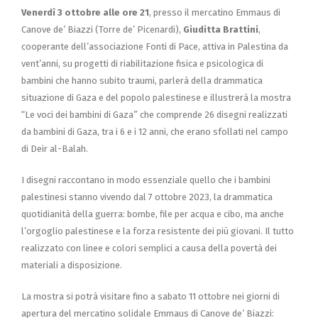
Venerdì 3 ottobre alle ore 21
, presso il mercatino Emmaus di
Canove de’ Biazzi (Torre de’ Picenardi),
Giuditta Brattini
,
cooperante dell’associazione Fonti di Pace, attiva in Palestina da
vent’anni, su progetti di riabilitazione fisica e psicologica di
bambini che hanno subito traumi, parlerà della drammatica
situazione di Gaza e del popolo palestinese e illustrerà la mostra
“Le voci dei bambini di Gaza” che comprende 26 disegni realizzati
da bambini di Gaza, tra i 6 e i 12 anni, che erano sfollati nel campo
di Deir al-Balah.
I disegni raccontano in modo essenziale quello che i bambini
palestinesi stanno vivendo dal 7 ottobre 2023, la drammatica
quotidianità della guerra: bombe, file per acqua e cibo, ma anche
l’orgoglio palestinese e la forza resistente dei più giovani. Il tutto
realizzato con linee e colori semplici a causa della povertà dei
materiali a disposizione.
La mostra si potrà visitare fino a sabato 11 ottobre nei giorni di
apertura del mercatino solidale Emmaus di Canove de’ Biazzi: