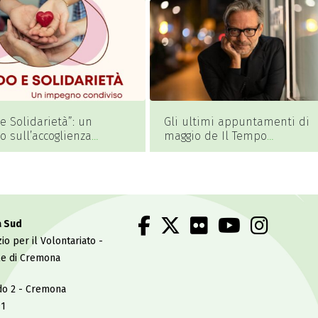
 e Solidarietà”: un
Gli ultimi appuntamenti di
o sull’accoglienza
maggio de Il Tempo
re a Torre de’ Picenardi
dell’Infanzia…e oltre!
a Sud
io per il Volontariato -
le di Cremona
do 2 - Cremona
91