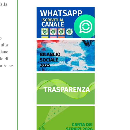
alla
o
sulla
liano.
lo di
prire se