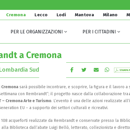
Cremona
Lecco
Lodi
Mantova
Milano
M
PER LE ORGANIZZAZIONI
PER I CITTADINI
andt a Cremona
Lombardia Sud
di Cremona
sarà possibile incontrare, e scoprire, la figura e il lavoro a
a settimana con Rembrandt”; il progetto nasce dalla collaborazione tra
T – Cremona Arte e Turismo
. L’evento è una delle azioni realizzate all
eration EU – a supporto dei settori culturali e ricreativi.
di 108 acqueforti realizzate da Rembrandt e conservate presso la Bibli
lla Biblioteca dall’abate Luigi Bellò, letterato, collezionista e dirett