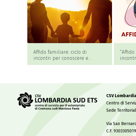
Affido familiare: ciclo di
“Affido
incontri per conoscere e
incontr
avvicinarsi all’accoglienza a
familia
Cremona
CSV Lombardi
Centro di Serviz
Sede Territoria
Via San Bernar
C.F. 930330501