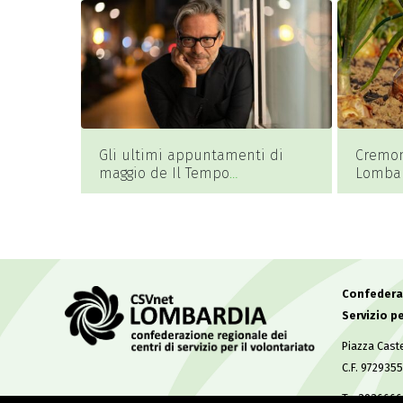
Gli ultimi appuntamenti di
Cremon
maggio de Il Tempo
Lombar
dell’Infanzia…e oltre!
orti co
all’ed
Confederaz
Servizio pe
Piazza Caste
C.F. 972935
T. +393666