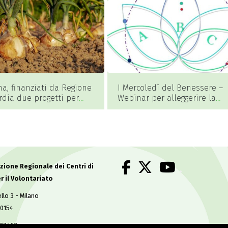
a, finanziati da Regione
I Mercoledì del Benessere –
dia due progetti per
Webinar per alleggerire la
llettivi e dedicati
mente, migliorare le relazion
ucazione ambientale
ritrovare equilibrio
.
ione Regionale dei Centri di
r il Volontariato
llo 3 - Milano
50154
633463