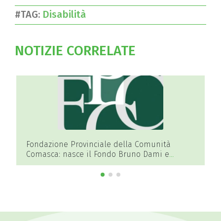
#TAG:
Disabilità
NOTIZIE CORRELATE
Fondazione Provinciale della Comunità
Adrenali
Comasca: nasce il Fondo Bruno Dami e
Terapia 
Marisa Pollini