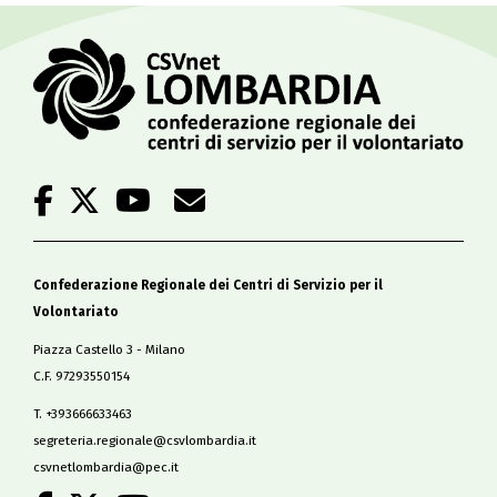
Confederazione Regionale dei Centri di Servizio per il
Volontariato
Piazza Castello 3 - Milano
C.F. 97293550154
T. +393666633463
segreteria.regionale@csvlombardia.it
csvnetlombardia@pec.it