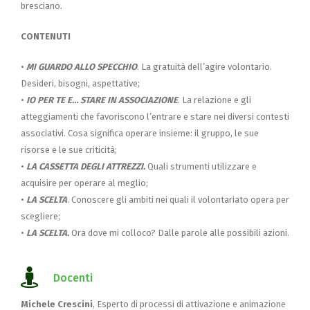
bresciano.
CONTENUTI
•
MI GUARDO ALLO SPECCHIO
. La gratuità dell’agire volontario.
Desideri, bisogni, aspettative;
•
IO PER TE E… STARE IN ASSOCIAZIONE
. La relazione e gli
atteggiamenti che favoriscono l’entrare e stare nei diversi contesti
associativi. Cosa significa operare insieme: il gruppo, le sue
risorse e le sue criticità;
•
LA CASSETTA DEGLI ATTREZZI.
Quali strumenti utilizzare e
acquisire per operare al meglio;
•
LA SCELTA
. Conoscere gli ambiti nei quali il volontariato opera per
scegliere;
•
LA SCELTA.
Ora dove mi colloco? Dalle parole alle possibili azioni.
Docenti
Michele Crescini
, Esperto di processi di attivazione e animazione