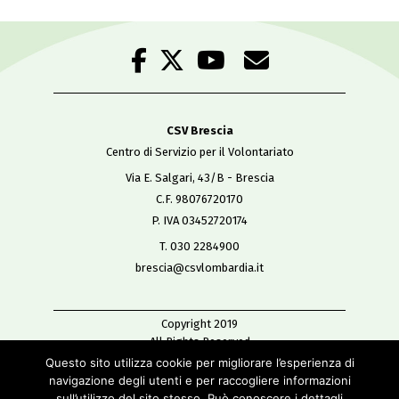
CSV Brescia
Centro di Servizio per il Volontariato
Via E. Salgari, 43/B - Brescia
C.F. 98076720170
P. IVA 03452720174
T. 030 2284900
brescia@csvlombardia.it
Copyright 2019
All Rights Reserved
-
Questo sito utilizza cookie per migliorare l’esperienza di
Privacy policy
navigazione degli utenti e per raccogliere informazioni
Cookie policy
sull’utilizzo del sito stesso. Può conoscere i dettagli