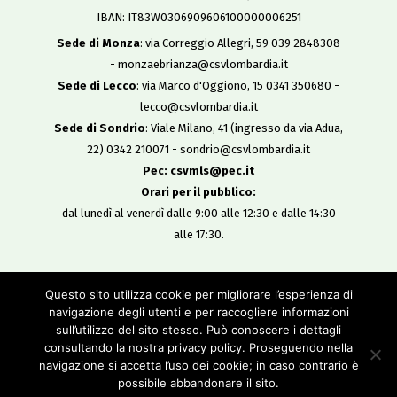
IBAN: IT83W0306909606100000006251
Sede di Monza
: via Correggio Allegri, 59 039 2848308
- monzaebrianza@csvlombardia.it
Sede di Lecco
: via Marco d'Oggiono, 15 0341 350680 -
lecco@csvlombardia.it
Sede di Sondrio
: Viale Milano, 41 (ingresso da via Adua,
22) 0342 210071 - sondrio@csvlombardia.it
Pec: csvmls@pec.it
Orari per il pubblico:
dal lunedì al venerdì dalle 9:00 alle 12:30 e dalle 14:30
alle 17:30.
Copyright 2019
Questo sito utilizza cookie per migliorare l’esperienza di
All Rights Reserved
navigazione degli utenti e per raccogliere informazioni
-
sull’utilizzo del sito stesso. Può conoscere i dettagli
Privacy policy
consultando la nostra privacy policy. Proseguendo nella
Cookie policy
navigazione si accetta l’uso dei cookie; in caso contrario è
Credits
possibile abbandonare il sito.