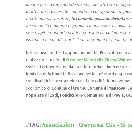
umane per creare capitale sociale, per attivare le organi
diritti e far crescere le comunità in cui operano: in que
ripartendo dai territori ,
le comunità possano diventare n
facciamo. In momenti di grande complessità, bisogna ave
senso agli interventi sociali e pensarsi capaci di essere
visioni su nuovi orizzonti” sia la testimonianza che la
Nel palinsesto degli appuntamenti del Festival hanno assu
realizzato con i fondi
Otto per Mille della Chiesa Valdes
costruiti attraverso modalità laboratoriali che hanno ac
temi che difficilmente finiscono sotto i riflettori e spess
con disabilità, i temi ambientali, la legalità, le nuove pov
economico di
Comune di Crema, Comune di Mantova, Co
Popolare di Lodi, Fondazione Comunitaria di Pavia, Ca
#TAG:
Associazioni
Cremona
CSV - Si 