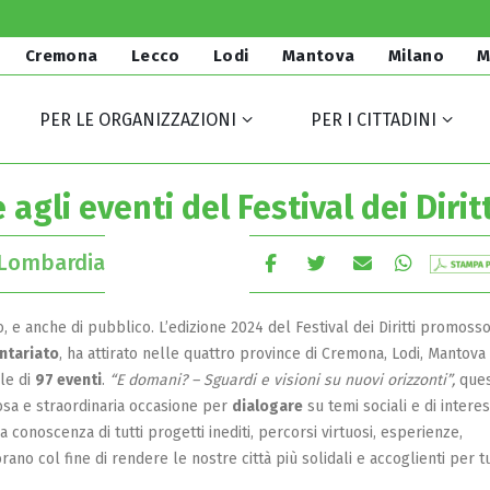
Cremona
Lecco
Lodi
Mantova
Milano
M
PER LE ORGANIZZAZIONI
PER I CITTADINI
agli eventi del Festival dei Diritt
 Lombardia
o, e anche di pubblico. L’edizione 2024 del Festival dei Diritti promoss
ontariato
, ha attirato nelle quattro province di Cremona, Lodi, Mantova
le di
97 eventi
.
“E domani? – Sguardi e visioni su nuovi orizzonti”,
ques
osa e straordinaria occasione per
dialogare
su temi sociali e di intere
a conoscenza di tutti progetti inediti, percorsi virtuosi, esperienze,
no col fine di rendere le nostre città più solidali e accoglienti per tu