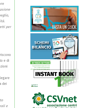
ore
casione
eglio,
ità.
tti per
eriscono
to e di
ezioni
llegare
a dei
to
rali e