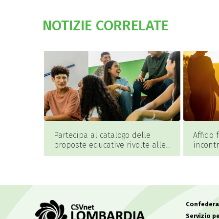
NOTIZIE CORRELATE
Partecipa al catalogo delle
Affido 
proposte educative rivolte alle
incontr
scuole della provincia di Pavia
avvicin
Cremo
Confederaz
Servizio pe