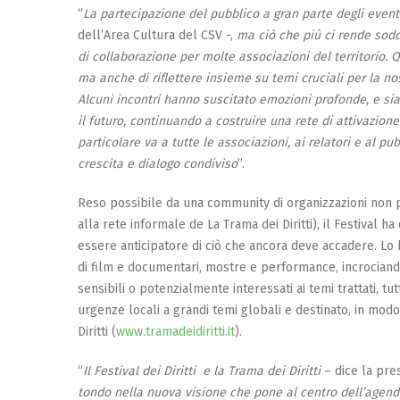
“
La partecipazione del pubblico a gran parte degli event
dell’Area Cultura del CSV -,
ma ciò che più ci rende sodd
di collaborazione per molte associazioni del territorio
ma anche di riflettere insieme su temi cruciali per la no
Alcuni incontri hanno suscitato emozioni profonde, e s
il futuro, continuando a costruire una rete di attivazion
particolare va a tutte le associazioni, ai relatori e al p
crescita e dialogo condiviso
”.
Reso possibile da una community di organizzazioni non pr
alla rete informale de La Trama dei Diritti), il Festival h
essere anticipatore di ciò che ancora deve accadere. Lo ha
di film e documentari, mostre e performance, incrociand
sensibili o potenzialmente interessati ai temi trattati, 
urgenze locali a grandi temi globali e destinato, in modo
Diritti (
www.tramadeidiritti.it
).
“
Il Festival dei Diritti e la Trama dei Diritti
– dice la pre
tondo nella nuova visione che pone al centro dell’agenda