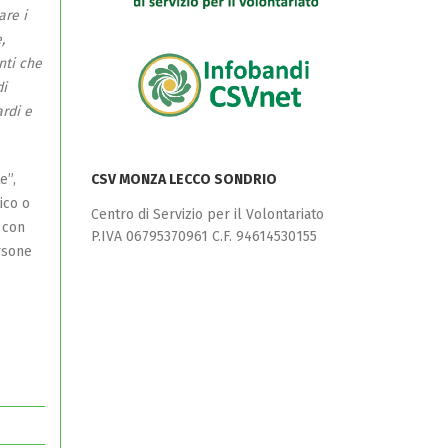
are i
,
nti che
di
ardi e
e”,
CSV MONZA LECCO SONDRIO
tico o
Centro di Servizio per il Volontariato
 con
P.IVA 06795370961 C.F. 94614530155
ersone