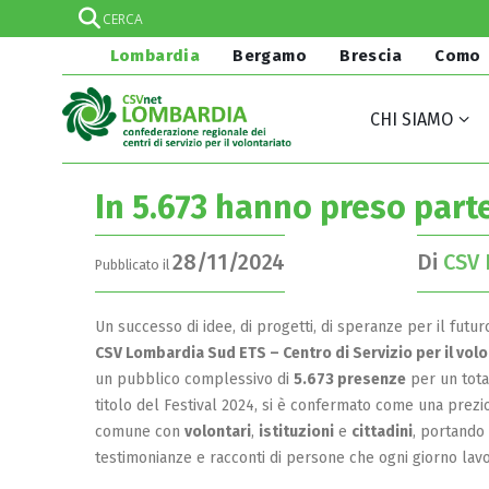
Lombardia
Bergamo
Brescia
Como
CHI SIAMO
In 5.673 hanno preso parte 
28/11/2024
Di
CSV
Pubblicato il
Un successo di idee, di progetti, di speranze per il futur
CSV Lombardia Sud ETS – Centro di Servizio per il vol
un pubblico complessivo di
5.673 presenze
per un tota
titolo del Festival 2024, si è confermato come una prezi
comune con
volontari
,
istituzioni
e
cittadini
, portando 
testimonianze e racconti di persone che ogni giorno lavora