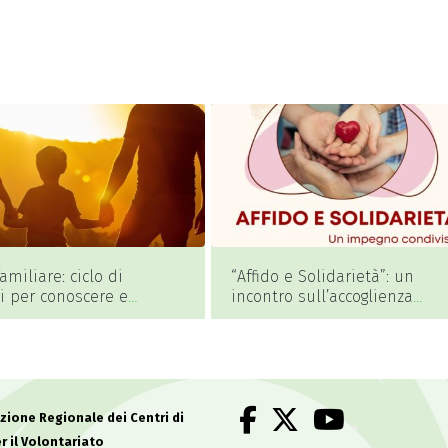
familiare: ciclo di
“Affido e Solidarietà”: un
i per conoscere e
incontro sull’accoglienza
arsi all’accoglienza a
familiare a Torre de’ Picenar
na
.
ione Regionale dei Centri di
r il Volontariato