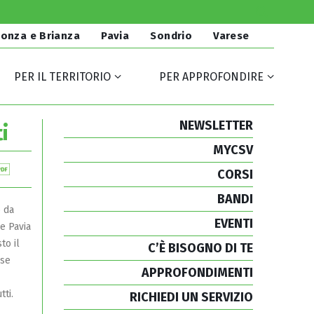
onza e Brianza
Pavia
Sondrio
Varese
PER IL TERRITORIO
PER APPROFONDIRE
NEWSLETTER
i
MYCSV
CORSI
BANDI
o da
EVENTI
 e Pavia
to il
C’È BISOGNO DI TE
sse
APPROFONDIMENTI
tti.
RICHIEDI UN SERVIZIO