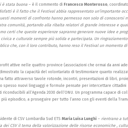
i è stata buona
– è il commento di
Francesco Monterosso
, coordinat
isfatti è il fatto che il Festival abbia rappresentato un’importante oc
. Questi momenti di confronto hanno permesso non solo di conoscersi m
stra comunità, portando alla ribalta relatori di grande interesse e qual
iamo certi che queste esperienze sapranno generare nuove idee e proge
e civica e culturale sempre più solida e partecipata. Un ringraziamento
ubblico che, con il loro contributo, hanno reso il Festival un momento di
ofit attive nelle quattro province (associazioni che ormai da anni ad
a dimostrato la capacità del volontariato di testimoniare quanto realizza
 fatto attraverso tavole rotonde, incontri, presentazioni di libri, proi
o spesso nuovi linguaggi e formule pensate per intercettare cittadini
tutti riconducibili all’Agenda 2030 dell’ONU. Un programma capace di co
 più episodico, a proseguire per tutto l’anno con gli eventi della Tram
sidente di CSV Lombardia Sud ETS
Maria Luisa Lunghi
–
rientrano a tut
 dei CSV il tema della valorizzazione delle risorse economiche , cultu