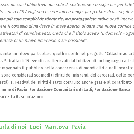
zzazioni con l’obbiettivo non solo di sostenerne i bisogni ma per tutel
sto senso i CSV vogliono essere anche luoghi per parlare di vision, dove
on più solo semplici destinatarie
,
ma protagoniste attive
degli interve
re il coraggio di navigare in mare aperto, di dare una nuova cornice 
 attivatori di cambiamento: credo che il titolo scelto “E domani? – Sgu
 speranza di un nuovo umanesimo sia possibile
”.
nto un rilevo particolare quelli inseriti nel progetto “Cittadini ad art
e
.
Si tratta di 19 eventi caratterizzati dall’utilizzo di un linguaggio artis
compagnato il pubblico nella conoscenza di mondi altri e nell’incontro
o sono considerati scomodi (i diritti dei migranti, dei carcerati, delle p
ertà). Il Festival dei Diritti è stato costruito anche grazie al contributo
mune di Pavia, Fondazione Comunitaria di Lodi, Fondazione Banca
varretta Assicurazioni
.
parla di noi
Lodi
Mantova
Pavia