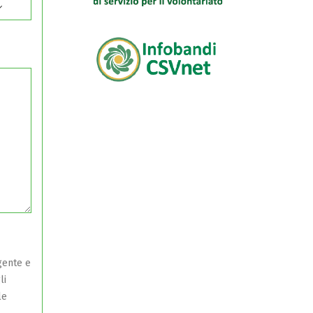
gente e
li
le