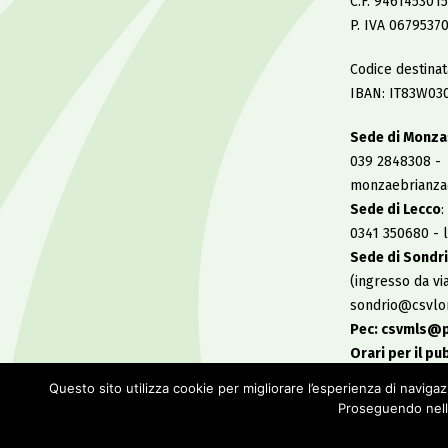
C.F. 9461453015
P. IVA 0679537
Codice destina
IBAN: IT83W03
Sede di Monza
039 2848308 -
monzaebrianza
Sede di Lecco
:
0341 350680 - 
Sede di Sondr
(ingresso da vi
sondrio@csvlom
Pec: csvmls@p
Orari per il pu
dal lunedì al v
Questo sito utilizza cookie per migliorare l’esperienza di navigaz
12:30 e dalle 14
Proseguendo nella