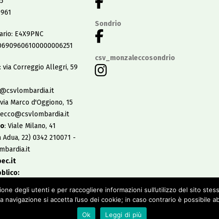
5
0961
Sondrio
tario: E4X9PNC
06909606100000006251
csv_monzaleccosondrio
: via Correggio Allegri, 59
@csvlombardia.it
 via Marco d'Oggiono, 15
lecco@csvlombardia.it
io
: Viale Milano, 41
a Adua, 22) 0342 210071 -
bardia.it
ec.it
bblico:
enerdì dalle 9:00 alle
ione degli utenti e per raccogliere informazioni sull’utilizzo del sito ste
:30 alle 17:30.
 navigazione si accetta l’uso dei cookie; in caso contrario è possibile ab
Ok
Leggi di più