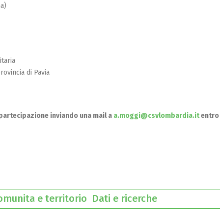
na)
taria
ovincia di Pavia
partecipazione inviando una mail a
a.moggi@csvlombardia.it
entro 
omunita e territorio
Dati e ricerche