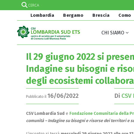
Lombardia
Bergamo
Brescia
Como
CHI SIAMO
Il 29 giugno 2022 si presen
Indagine su bisogni e risor
degli ecosistemi collabora
16/06/2022
Di
CSV 
Pubblicato il
CSV Lombardia Sud
e
Fondazione Comunitaria della Pro
comunità – Indagine su bisogni e risorse dei territori e s
L’incontro si terrà
mercoledì 29 giugno
2022
alle ore 17