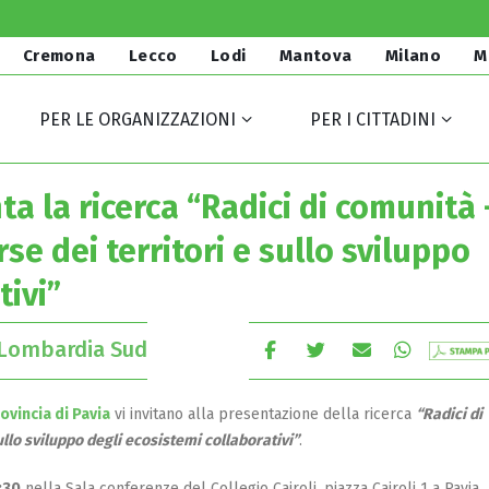
Cremona
Lecco
Lodi
Mantova
Milano
M
PER LE ORGANIZZAZIONI
PER I CITTADINI
ta la ricerca “Radici di comunità 
se dei territori e sullo sviluppo
tivi”
Lombardia Sud
vincia di Pavia
vi invitano alla presentazione della ricerca
“Radici di
ullo sviluppo degli ecosistemi collaborativi”
.
:30
nella Sala conferenze del Collegio Cairoli, piazza Cairoli 1 a Pavia.