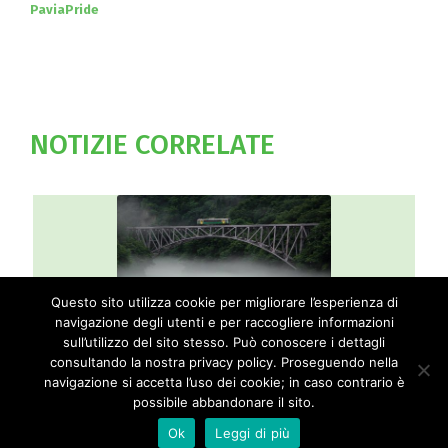
PaviaPride
NOTIZIE CORRELATE
Questo sito utilizza cookie per migliorare l’esperienza di
navigazione degli utenti e per raccogliere informazioni
a
Progetto LINK ed IN prorogato fino al 2023
sull’utilizzo del sito stesso. Può conoscere i dettagli
consultando la nostra privacy policy. Proseguendo nella
navigazione si accetta l’uso dei cookie; in caso contrario è
possibile abbandonare il sito.
Ok
Leggi di più