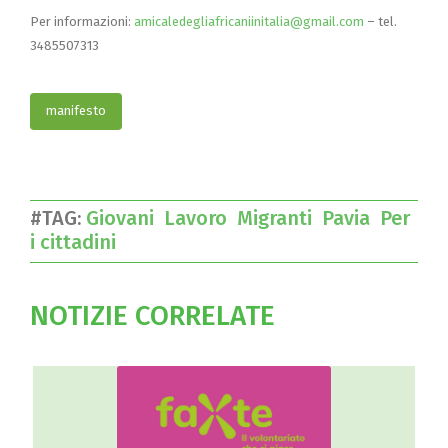
Per informazioni:
amicaledegliafricaniinitalia@gmail.com
– tel.
3485507313
manifesto
#TAG:
Giovani
Lavoro
Migranti
Pavia
Per
i cittadini
NOTIZIE CORRELATE