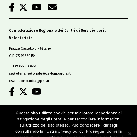
Confederazione Regionale dei Centri di Servizio per il
Volontariato
Piazza Castello 3 - Milano
C.F. 97293550154
T. +393666633463
segreteria.regionale@csvlombardia.it
csvnetlombardia@pec.it
.
Copyright 2019
Questo sito utilizza cookie per migliorare l’esperienza di
All Rights Reserved
navigazione degli utenti e per raccogliere informazioni
-
sull’utilizzo del sito stesso. Può conoscere i dettagli
Privacy policy
consultando la nostra privacy policy. Proseguendo nella
Cookie policy