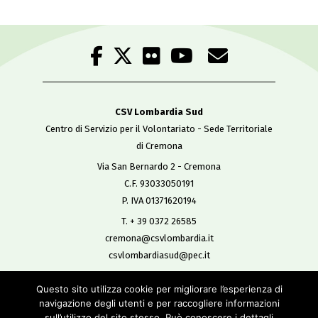
CSV Lombardia Sud
Centro di Servizio per il Volontariato - Sede Territoriale
di Cremona
Via San Bernardo 2 - Cremona
C.F. 93033050191
P. IVA 01371620194
T. + 39 0372 26585
cremona@csvlombardia.it
csvlombardiasud@pec.it
Questo sito utilizza cookie per migliorare l’esperienza di
Copyright 2019
navigazione degli utenti e per raccogliere informazioni
All Rights Reserved
sull’utilizzo del sito stesso. Può conoscere i dettagli