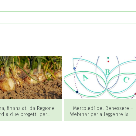
a, finanziati da Regione
I Mercoledì del Benessere –
dia due progetti per
Webinar per alleggerire la
llettivi e dedicati
mente, migliorare le relazion
ucazione ambientale
ritrovare equilibrio