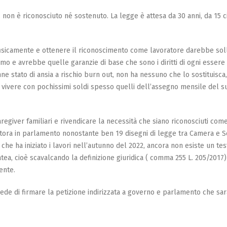
4, non è riconosciuto né sostenuto. La legge è attesa da 30 anni, da 15 c
-fisicamente e ottenere il riconoscimento come lavoratore darebbe sol
o e avrebbe quelle garanzie di base che sono i diritti di ogni essere
e stato di ansia a rischio burn out, non ha nessuno che lo sostituisca,
a vivere con pochissimi soldi spesso quelli dell’assegno mensile del s
 caregiver familiari e rivendicare la necessità che siano riconosciuti com
tuttora in parlamento nonostante ben 19 disegni di legge tra Camera e 
che ha iniziato i lavori nell’autunno del 2022, ancora non esiste un tes
atea, cioè scavalcando la definizione giuridica ( comma 255 L. 205/2017)
ente.
chiede di firmare la petizione indirizzata a governo e parlamento che sar