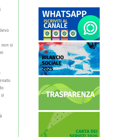
i
lievo
 non si
uo
e
Senato
to
 si
à