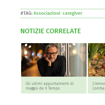
#TAG:
Associazioni
caregiver
NOTIZIE CORRELATE
Gli ultimi appuntamenti di
Cremon
maggio de Il Tempo
Lombar
dell’Infanzia…e oltre!
orti co
all’ed