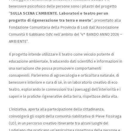
benessere psicofisico delle persone sono i pilastri del progetto
“
SULLA SCENA L’AMBIENTE. Laboratori e teatro per un
progetto di rigenerazione tra terra e mente
”, presentato alla
Fondazione Comunitaria della Provincia di Lodi dall’Associazione
Comunità Il Gabbiano OdV, nell’ambito del “4° BANDO ANNO 2026 –
AMBIENTE”.
Il progetto intende utilizzare il teatro come veicolo potente di
educazione ambientale, traducendo dati scientifici e informazioni in
una narrazione che possa promuovere comportamenti
consapevoli. Parleremo di agroecologia e orticoltura naturale, di
benessere interiore e cura di sé, in un laboratorio creativo di eco
teatro, esplorando le connessioni tra i paesaggi dell’interiorità e i
saperi e le pratiche rigenerative della terra, rispettose della vita.
L’iniziativa, aperta alla partecipazione della cittadinanza,
coinvolgerà gli ospiti della comunità riabilitativa di Pieve Fissiraga
(LO), in un percorso creativo itinerante tra alcuni luoghi del
Lodigiano che praticano un’agricoltura rispettosa delle persone e