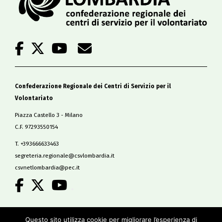
Confederazione Regionale dei Centri di Servizio per il
Volontariato
Piazza Castello 3 - Milano
C.F. 97293550154
T. +393666633463
segreteria.regionale@csvlombardia.it
csvnetlombardia@pec.it
.
Copyright 2019
Questo sito utilizza cookie per migliorare l’esperienza di