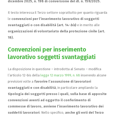
dicembre 2025, n. 198 di conversione del dl. n. 159/2025.
Il testo interessa il Terzo settore soprattutto per quanto riguarda
le
convenzioni per l’inserimento lavorativo di soggetti
svantaggiati o con disabilità (art. 14-
bis
)
e in merito alle
organizzazioni di volontariato della protezione civile (art.
18).
Convenzioni per inserimento
lavorativo soggetti svantaggiati
La disposizione in questione – introdotta al Senato – modifica
l’articolo 12-bis della
legge 12 marzo 1999, n. 68
inserendo alcune
previsioni volte a
favorire
l’assunzione di lavoratori
svantaggiati e con disabilità
, in particolare ampliando la
tipologia dei soggetti presso i quali, sulla base di apposite
convenzioni aventi ad oggetto il conferimento di
commesse di lavoro, avviene l’inserimento lavorativo dei
suddetti lavoratori
. Nello specifico,
anche gli enti del Terzo