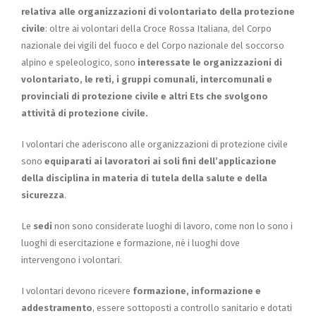
relativa alle organizzazioni di volontariato della protezione
civile
: oltre ai volontari della Croce Rossa Italiana, del Corpo
nazionale dei vigili del fuoco e del Corpo nazionale del soccorso
alpino e speleologico, sono
interessate le organizzazioni di
volontariato, le reti, i gruppi comunali, intercomunali e
provinciali di protezione civile e altri Ets che svolgono
attività di protezione civile.
I volontari che aderiscono alle organizzazioni di protezione civile
sono
equiparati ai lavoratori ai soli fini dell’applicazione
della disciplina in materia di tutela della salute e della
sicurezza
.
Le
sedi
non sono considerate luoghi di lavoro, come non lo sono i
luoghi di esercitazione e formazione, né i luoghi dove
intervengono i volontari.
I volontari devono ricevere
formazione, informazione e
addestramento
, essere sottoposti a controllo sanitario e dotati