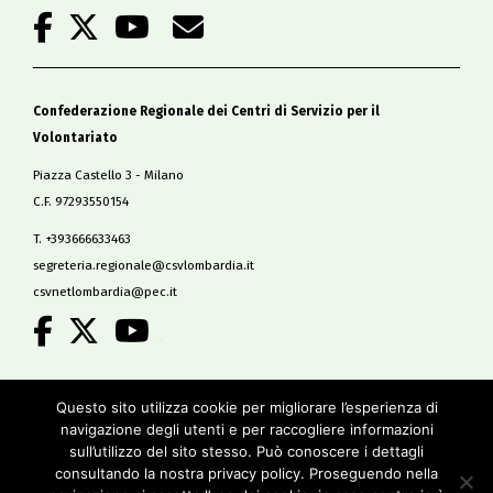
Confederazione Regionale dei Centri di Servizio per il
Volontariato
Piazza Castello 3 - Milano
C.F. 97293550154
T. +393666633463
segreteria.regionale@csvlombardia.it
csvnetlombardia@pec.it
.
Copyright 2019
Questo sito utilizza cookie per migliorare l’esperienza di
All Rights Reserved
navigazione degli utenti e per raccogliere informazioni
-
sull’utilizzo del sito stesso. Può conoscere i dettagli
Privacy policy
consultando la nostra privacy policy. Proseguendo nella
Cookie policy