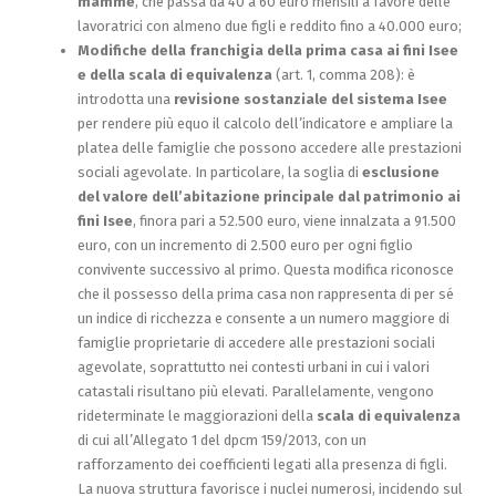
mamme
, che passa da 40 a 60 euro mensili a favore delle
lavoratrici con almeno due figli e reddito fino a 40.000 euro;
Modifiche della franchigia della prima casa ai fini Isee
e della scala di equivalenza
(art. 1, comma 208): è
introdotta una
revisione sostanziale del sistema Isee
per rendere più equo il calcolo dell’indicatore e ampliare la
platea delle famiglie che possono accedere alle prestazioni
sociali agevolate. In particolare, la soglia di
esclusione
del valore dell’abitazione principale dal patrimonio ai
fini Isee
, finora pari a 52.500 euro, viene innalzata a 91.500
euro, con un incremento di 2.500 euro per ogni figlio
convivente successivo al primo. Questa modifica riconosce
che il possesso della prima casa non rappresenta di per sé
un indice di ricchezza e consente a un numero maggiore di
famiglie proprietarie di accedere alle prestazioni sociali
agevolate, soprattutto nei contesti urbani in cui i valori
catastali risultano più elevati. Parallelamente, vengono
rideterminate le maggiorazioni della
scala di equivalenza
di cui all’Allegato 1 del dpcm 159/2013, con un
rafforzamento dei coefficienti legati alla presenza di figli.
La nuova struttura favorisce i nuclei numerosi, incidendo sul