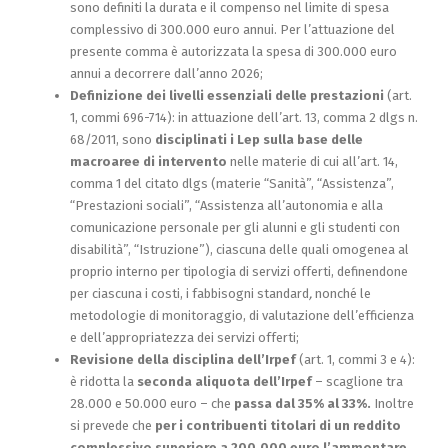
sono definiti la durata e il compenso nel limite di spesa
complessivo di 300.000 euro annui. Per l’attuazione del
presente comma è autorizzata la spesa di 300.000 euro
annui a decorrere dall’anno 2026;
Definizione dei livelli essenziali delle prestazioni
(art.
1, commi 696-714): in attuazione dell’art. 13, comma 2 dlgs n.
68/2011, sono
disciplinati i Lep sulla base delle
macroaree di intervento
nelle materie di cui all’art. 14,
comma 1 del citato dlgs (materie “Sanità”, “Assistenza”,
“Prestazioni sociali”, “Assistenza all’autonomia e alla
comunicazione personale per gli alunni e gli studenti con
disabilità”, “Istruzione”), ciascuna delle quali omogenea al
proprio interno per tipologia di servizi offerti, definendone
per ciascuna i costi, i fabbisogni standard
,
nonché le
metodologie di monitoraggio, di valutazione dell’efficienza
e dell’appropriatezza dei servizi offerti;
Revisione della disciplina dell’Irpef
(art. 1, commi 3 e 4):
è ridotta la
seconda aliquota dell’Irpef
– scaglione tra
28.000 e 50.000 euro – che
passa dal 35% al 33%.
Inoltre
si prevede che
per i contribuenti titolari di un reddito
complessivo superiore a 200.000 euro
l’ammontare