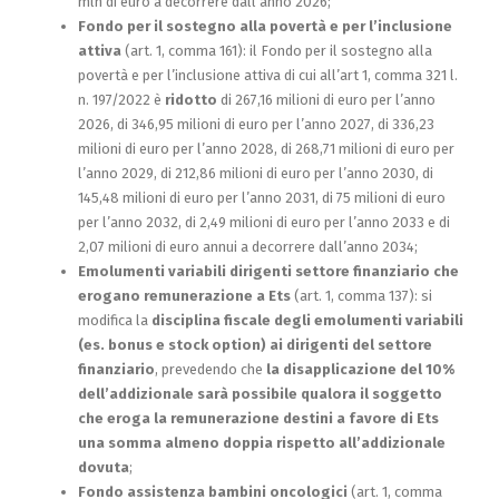
mln di euro a decorrere dall’anno 2026;
Fondo per il sostegno alla povertà e per l’inclusione
attiva
(art. 1, comma 161): il Fondo per il sostegno alla
povertà e per l’inclusione attiva di cui all’art 1, comma 321 l.
n. 197/2022 è
ridotto
di 267,16 milioni di euro per l’anno
2026, di 346,95 milioni di euro per l’anno 2027, di 336,23
milioni di euro per l’anno 2028, di 268,71 milioni di euro per
l’anno 2029, di 212,86 milioni di euro per l’anno 2030, di
145,48 milioni di euro per l’anno 2031, di 75 milioni di euro
per l’anno 2032, di 2,49 milioni di euro per l’anno 2033 e di
2,07 milioni di euro annui a decorrere dall’anno 2034;
Emolumenti variabili dirigenti settore finanziario che
erogano remunerazione a Ets
(art. 1, comma 137): si
modifica la
disciplina fiscale degli emolumenti variabili
(es. bonus e stock option) ai dirigenti del settore
finanziario
, prevedendo che
la disapplicazione del 10%
dell’addizionale sarà possibile qualora il soggetto
che eroga la remunerazione destini a favore di Ets
una somma almeno doppia rispetto all’addizionale
dovuta
;
Fondo assistenza bambini oncologici
(art. 1, comma