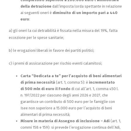
della detrazione
dall’imposta lorda spettante in relazione
ai seguenti oneri è
diminuito di un importo pari a 440
euro
:
a) gli oneri la cui detraibilità è fissata nella misura del 19%, fatta
eccezione per le spese sanitarie;
b) le erogazioni liberali in favore dei partiti politici;
c) i premi di assicurazione per rischio eventi calamitosi;
Carta “Dedicata a te” per l’acquisto di beni alimentari
di prima necessità
(art. 1, comma 5): è
incrementato
di 500 mln di euro il Fondo
di cui all’art. 1, comma 450 l.
n. 197/2022 per ciascuno degli anni 2026 e 2027, che
garantisce un contributo di 500 euro per le famiglie con
Isee non superiore a 15.000 euro per l’acquisto di beni
alimentari di prima necessità;
Misure in materia di Assegno di inclusione – Adi
(art. 1,
commi 158 e 159): si prevede l’erogazione continua dell’Adi,