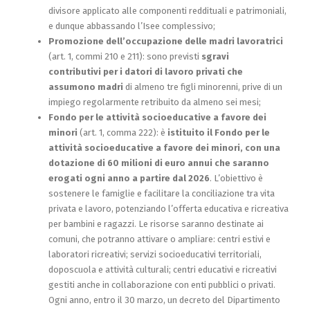
divisore applicato alle componenti reddituali e patrimoniali,
e dunque abbassando l’Isee complessivo;
Promozione dell’occupazione delle madri lavoratrici
(art. 1, commi 210 e 211): sono previsti
sgravi
contributivi per i datori di lavoro privati che
assumono madri
di almeno tre figli minorenni, prive di un
impiego regolarmente retribuito da almeno sei mesi;
Fondo per le attività socioeducative a favore dei
minori
(art. 1, comma 222): è
istituito il Fondo per le
attività socioeducative a favore dei minori, con una
dotazione di 60 milioni di euro annui che saranno
erogati ogni anno a partire dal 2026
. L’obiettivo è
sostenere le famiglie e facilitare la conciliazione tra vita
privata e lavoro, potenziando l’offerta educativa e ricreativa
per bambini e ragazzi. Le risorse saranno destinate ai
comuni, che potranno attivare o ampliare: centri estivi e
laboratori ricreativi; servizi socioeducativi territoriali,
doposcuola e attività culturali; centri educativi e ricreativi
gestiti anche in collaborazione con enti pubblici o privati.
Ogni anno, entro il 30 marzo, un decreto del Dipartimento