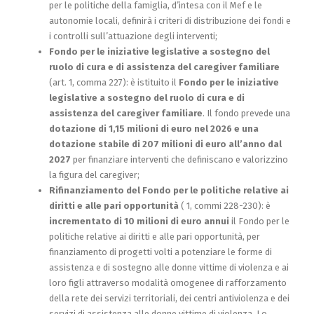
per le politiche della famiglia, d’intesa con il Mef e le
autonomie locali, definirà i criteri di distribuzione dei fondi e
i controlli sull’attuazione degli interventi;
Fondo per le iniziative legislative a sostegno del
ruolo di cura e di assistenza del caregiver familiare
(art. 1, comma 227): è istituito il
Fondo per le iniziative
legislative a sostegno del ruolo di cura e di
assistenza del caregiver familiare
. Il fondo prevede una
dotazione di 1,15 milioni di euro nel 2026 e una
dotazione stabile di 207 milioni di euro all’anno dal
2027
per finanziare interventi che definiscano e valorizzino
la figura del caregiver;
Rifinanziamento del Fondo per le politiche relative ai
diritti e alle pari opportunità
( 1, commi 228-230): è
incrementato di 10 milioni di euro annui
il Fondo per le
politiche relative ai diritti e alle pari opportunità, per
finanziamento di progetti volti a potenziare le forme di
assistenza e di sostegno alle donne vittime di violenza e ai
loro figli attraverso modalità omogenee di rafforzamento
della rete dei servizi territoriali, dei centri antiviolenza e dei
servizi di assistenza alle donne vittime di violenza. Lo