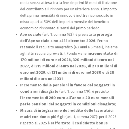
ossia senza attesa tra la fine dei primi 18 mesi di fruizione
del contributo e il rinnovo per un ulteriore anno. L’importo
della prima mensilità di rinnovo è inoltre riconosciuto in
misura pari al 50% dell’importo mensile del beneficio
economico rinnovato ai sensi del primo periodo;
Ape sociale
(art. 1, comma 162): è prevista la
proroga
dell’Ape sociale sino al 31 dicembre 2026
. Fermo
restando il requisito anagrafico (63 anni e 5 mesi), insieme
agli altri requisiti previsti, il Fondo viene
incrementato di
170 milioni di euro nel 2026, 320 milioni di euro nel
2027, di 315 milioni di euro nel 2028, di 270 milioni di
euro nel 2029, di 121 milioni di euro nel 2030 e di 28
milioni di euro nel 2031
;
Incremento delle pensioni in favore dei soggetti in
condizioni disagiate
(art. 1, comma 179): è previsto
l’
incremento di 260 euro all’anno e 20 euro mensili
per le pensioni dei soggetti in condizioni disagiate
;
Misura di integrazione del reddito delle lavoratrici
madri con due o più figli
(art. 1, comma 207): per il 2026
rispetto al 2025 è
rafforzato il cosiddetto bonus