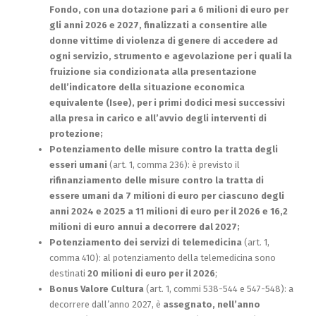
Fondo, con una dotazione pari a 6 milioni di euro per
gli anni 2026 e 2027, finalizzati a consentire alle
donne vittime di violenza di genere di accedere ad
ogni servizio, strumento e agevolazione per i quali la
fruizione sia condizionata alla presentazione
dell’indicatore della situazione economica
equivalente (Isee), per i primi dodici mesi successivi
alla presa in carico e all’avvio degli interventi di
protezione;
Potenziamento delle misure contro la tratta degli
esseri umani
(art. 1, comma 236): è previsto il
rifinanziamento delle misure contro la tratta di
essere umani da 7 milioni di euro per ciascuno degli
anni 2024 e 2025 a 11 milioni di euro per il 2026 e 16,2
milioni di euro annui a decorrere dal 2027;
Potenziamento dei servizi di telemedicina
(art. 1,
comma 410): al potenziamento della telemedicina sono
destinati
20 milioni di euro per il 2026
;
Bonus Valore Cultura
(art. 1, commi 538-544 e 547-548): a
decorrere dall’anno 2027, è
assegnato, nell’anno