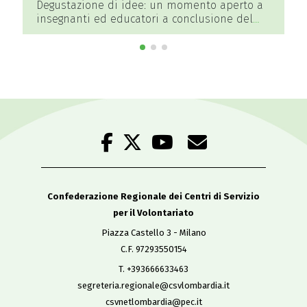
Degustazione di idee: un momento aperto a
insegnanti ed educatori a conclusione del
corso Gemini “Imparare a discutere, imparare
a collaborare: la partecipazione come routine
didattica”
Confederazione Regionale dei Centri di Servizio
per il Volontariato
Piazza Castello 3 - Milano
C.F. 97293550154
T. +393666633463
segreteria.regionale@csvlombardia.it
csvnetlombardia@pec.it