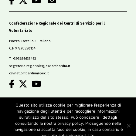
Confederazione Regionale dei Centri di Servizio per il
Volontariato
Piazza Castello 3 - Milano
C.F. 97293550154
T. +393666633463
segreteria.regionale@csvlombardia.it
csvnetlombardia@pec.it
.
Copyright 2019
Questo sito utilizza cookie per migliorare l’esperienza di
All Rights Reserved
navigazione degli utenti e per raccogliere informazioni
-
sull’utilizzo del sito stesso. Può conoscere i dettagli
Privacy policy
consultando la nostra privacy policy. Proseguendo nella
Cookie policy
navigazione si accetta l’uso dei cookie; in caso contrario è
Credits
possibile abbandonare il sito.