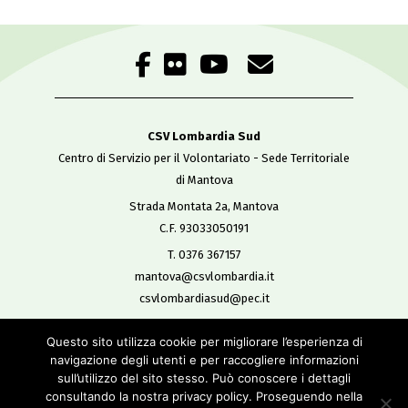
CSV Lombardia Sud
Centro di Servizio per il Volontariato - Sede Territoriale
di Mantova
Strada Montata 2a, Mantova
C.F. 93033050191
T. 0376 367157
mantova@csvlombardia.it
csvlombardiasud@pec.it
Questo sito utilizza cookie per migliorare l’esperienza di
Copyright 2019
navigazione degli utenti e per raccogliere informazioni
All Rights Reserved
sull’utilizzo del sito stesso. Può conoscere i dettagli
-
consultando la nostra privacy policy. Proseguendo nella