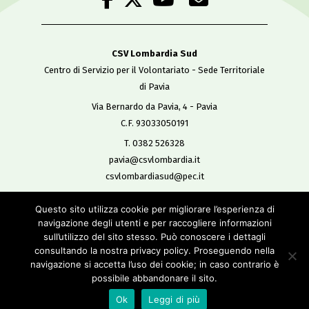
CSV Lombardia Sud
Centro di Servizio per il Volontariato - Sede Territoriale
di Pavia
Via Bernardo da Pavia, 4 - Pavia
C.F. 93033050191
T. 0382 526328
pavia@csvlombardia.it
csvlombardiasud@pec.it
Questo sito utilizza cookie per migliorare l’esperienza di
Copyright 2019
navigazione degli utenti e per raccogliere informazioni
All Rights Reserved
sull’utilizzo del sito stesso. Può conoscere i dettagli
-
consultando la nostra privacy policy. Proseguendo nella
Privacy policy
navigazione si accetta l’uso dei cookie; in caso contrario è
Cookie policy
possibile abbandonare il sito.
Credits
Ok
Leggi di più