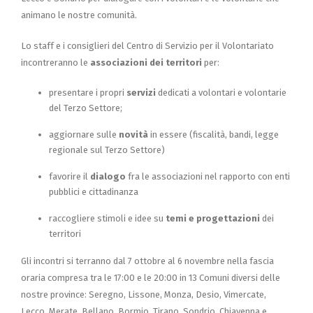
animano le nostre comunità.
Lo staff e i consiglieri del Centro di Servizio per il Volontariato
incontreranno le
associazioni dei territori
per:
presentare i propri
servizi
dedicati a volontari e volontarie
del Terzo Settore;
aggiornare sulle
novità
in essere (fiscalità, bandi, legge
regionale sul Terzo Settore)
favorire il
dialogo
fra le associazioni nel rapporto con enti
pubblici e cittadinanza
raccogliere stimoli e idee su
temi e progettazioni
dei
territori
Gli incontri si terranno dal 7 ottobre al 6 novembre nella fascia
oraria compresa tra le 17:00 e le 20:00 in 13 Comuni diversi delle
nostre province: Seregno, Lissone, Monza, Desio, Vimercate,
Lecco, Merate, Bellano, Bormio, Tirano, Sondrio, Chiavenna e