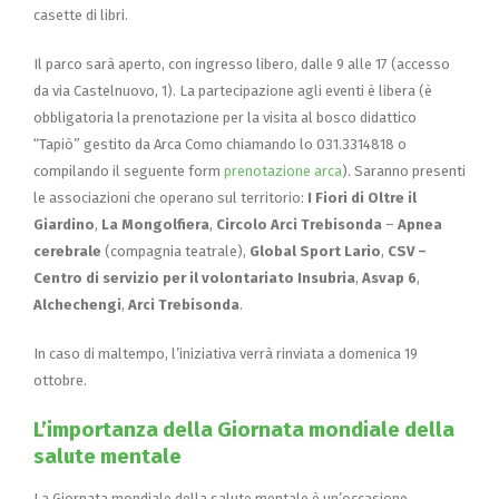
casette di libri.
Il parco sarà aperto, con ingresso libero, dalle 9 alle 17 (accesso
da via Castelnuovo, 1). La partecipazione agli eventi è libera (è
obbligatoria la prenotazione per la visita al bosco didattico
“Tapiò” gestito da Arca Como chiamando lo 031.3314818 o
compilando il seguente form
prenotazione arca
). Saranno presenti
le associazioni che operano sul territorio:
I Fiori di Oltre il
Giardino
,
La Mongolfiera
,
Circolo Arci Trebisonda
–
Apnea
cerebrale
(compagnia teatrale),
Global Sport Lario
,
CSV –
Centro di servizio per il volontariato Insubria
,
Asvap 6
,
Alchechengi
,
Arci Trebisonda
.
In caso di maltempo, l’iniziativa verrà rinviata a domenica 19
ottobre.
L’importanza della Giornata mondiale della
salute mentale
La Giornata mondiale della salute mentale è un’occasione