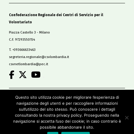
Confederazione Regionale dei Centri di Servizio per il
Volontariato
Piazza Castello 3 - Milano
C.F. 97293550154
T. +393666633463
segreteria.regionale@csvlombardia.it
csvnetlombardia@pec.it
.
Copyright 2019
Questo sito utilizza cookie per migliorare l’esperienza di
All Rights Reserved
navigazione degli utenti e per raccogliere informazioni
-
sull’utilizzo del sito stesso. Può conoscere i dettagli
Privacy policy
consultando la nostra privacy policy. Proseguendo nella
Cookie policy
navigazione si accetta l’uso dei cookie; in caso contrario è
Credits
possibile abbandonare il sito.