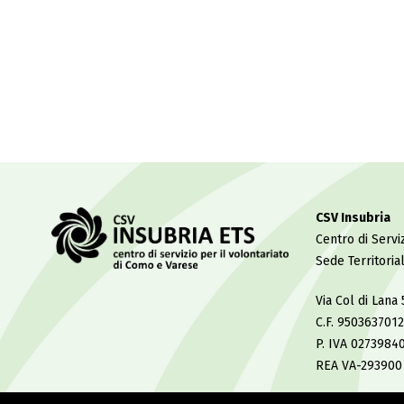
CSV Insubria
Centro di Serviz
Sede Territoria
Via Col di Lana
C.F. 950363701
P. IVA 0273984
REA VA-293900