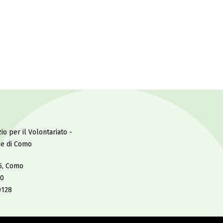
io per il Volontariato -
le di Como
 5, Como
20
0128