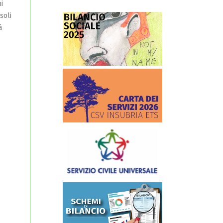
ni
soli
à