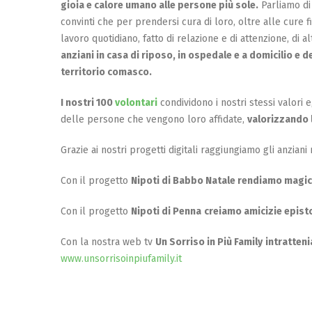
gioia e calore umano alle persone più sole.
Parliamo d
convinti che per prendersi cura di loro, oltre alle cure 
lavoro quotidiano, fatto di relazione e di attenzione, di 
anziani in casa di riposo, in ospedale e a domicilio e d
territorio comasco.
I nostri 100
volontari
condividono i nostri stessi valori 
delle persone che vengono loro affidate,
valorizzando l
Grazie ai nostri progetti digitali raggiungiamo gli anziani n
Con il progetto
Nipoti di Babbo Natale rendiamo magico 
Con il progetto
Nipoti di Penna
creiamo amicizie epistol
Con la nostra web tv
Un Sorriso in Più Family
intratten
www.unsorrisoinpiufamily.it