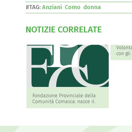
#TAG:
Anziani
Como
donna
NOTIZIE CORRELATE
Volont
con gli
Fondazione Provinciale della
Comunità Comasca: nasce il
Fondo Bruno Dami e Marisa
Pollini