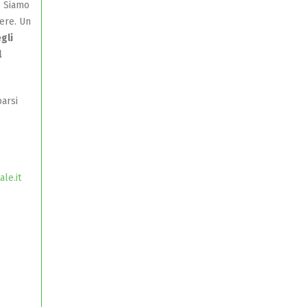
. Siamo
sere. Un
gli
l
parsi
le.it