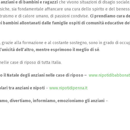
i
anziani e di bambini e ragazzi
che vivono situazioni di disagio sociale
fisiche, sia fondamentale affiancare una cura dello spirito e del benes
altruismo e di calore umano, di passioni condivise.
Ci prendiamo cura de
ei bambini allontanati dalle famiglie ospiti di comunità educative de
e, grazie alla formazione e al costante sostegno, sono in grado di occu
’unicità dell’altro, mentre esprimono il meglio di sé
.
elle case di riposo di tutta Italia.
il Natale degli anziani nelle case di riposo –
www.nipotidibabbonata
ari tra anziani e nipoti
–
www.nipotidipenna.it
iamo, divertiamo, informiamo, emozioniamo gli anziani
–