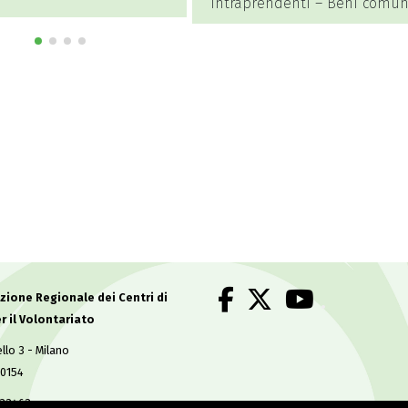
intraprendenti – Beni comuni,
bilancio soci
terzo settore, economia
sociale”
.
ione Regionale dei Centri di
r il Volontariato
llo 3 - Milano
50154
633463