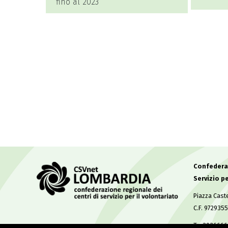
 2023
Confederaz
Servizio pe
Piazza Caste
C.F. 972935
T. +393666