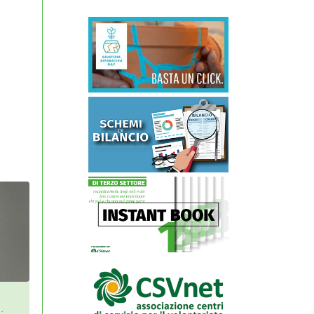
a redazione del
Nasce a Varese il portale web