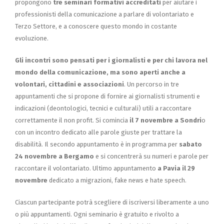
propongono
tre seminari formativi accreditati
per aiutare i
professionisti della comunicazione a parlare di volontariato e
Terzo Settore, e a conoscere questo mondo in costante
evoluzione.
Gli incontri sono pensati per i giornalisti e per chi lavora nel
mondo della comunicazione, ma sono aperti anche a
volontari, cittadini e associazioni
. Un percorso in tre
appuntamenti che si propone di fornire ai giornalisti strumenti e
indicazioni (deontologici, tecnici e culturali) utili a raccontare
correttamente il non profit. Si comincia
il 7 novembre a Sondri
o
con un incontro dedicato alle parole giuste per trattare la
disabilità. Il secondo appuntamento è in programma per
sabato
24 novembre a Bergamo
e si concentrerà su numeri e parole per
raccontare il volontariato. Ultimo appuntamento
a Pavia il 29
novembre
dedicato a migrazioni, fake news e hate speech.
Ciascun partecipante potrà scegliere di iscriversi liberamente a uno
o più appuntamenti. Ogni seminario è gratuito e rivolto a