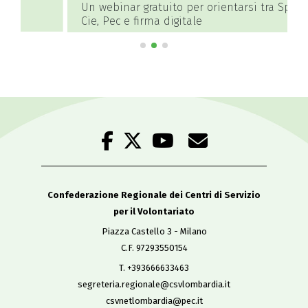
Un webinar gratuito per orientarsi tra Spid,
A
Cie, Pec e firma digitale
Confederazione Regionale dei Centri di Servizio
per il Volontariato
Piazza Castello 3 - Milano
C.F. 97293550154
T. +393666633463
segreteria.regionale@csvlombardia.it
csvnetlombardia@pec.it