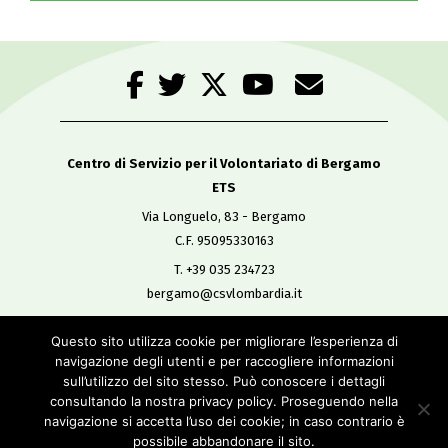
Centro di Servizio per il Volontariato di Bergamo
ETS
Via Longuelo, 83 - Bergamo
C.F. 95095330163
T. +39 035 234723
bergamo@csvlombardia.it
Questo sito utilizza cookie per migliorare l’esperienza di
Copyright 2019
navigazione degli utenti e per raccogliere informazioni
All Rights Reserved
sull’utilizzo del sito stesso. Può conoscere i dettagli
-
consultando la nostra privacy policy. Proseguendo nella
Privacy policy
navigazione si accetta l’uso dei cookie; in caso contrario è
Cookie policy
possibile abbandonare il sito.