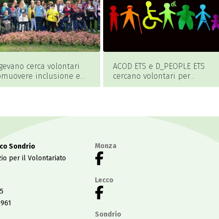
gevano cerca volontari
ACOD ETS e D_PEOPLE ETS
omuovere inclusione e
cercano volontari per
ipazione delle persone
promuovere i diritti e
abilità [VIGEVANO]
l’inclusione delle persone c
disabilità [PAVIA E PROVINCI
Monza
co Sondrio
io per il Volontariato
Lecco
5
0961
Sondrio