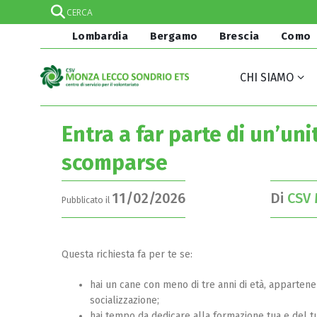
Lombardia
Bergamo
Brescia
Como
CHI SIAMO
Entra a far parte di un’uni
scomparse
11/02/2026
Di
CSV 
Pubblicato il
Questa richiesta fa per te se:
hai un cane con meno di tre anni di età, appartene
socializzazione;
hai tempo da dedicare alla formazione tua e del t