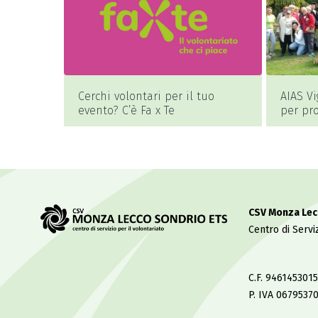
Cerchi volontari per il tuo
AIAS Vi
evento? C’è Fa x Te
per pr
partec
con dis
CSV Monza Lec
Centro di Serviz
C.F. 9461453015
P. IVA 0679537