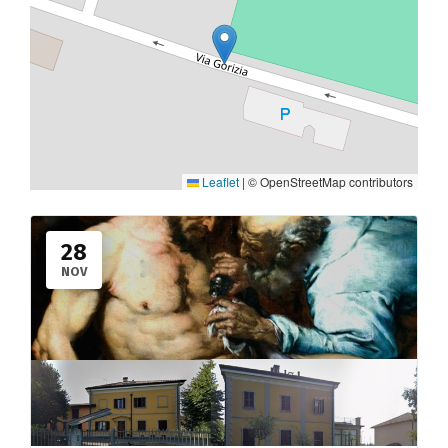
Leaflet
|
© OpenStreetMap contributors
28
NOV