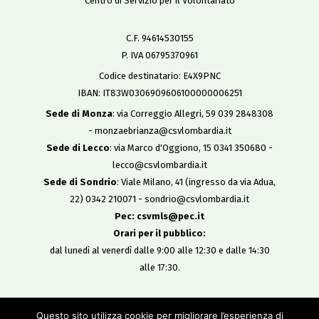
Centro di Servizio per il Volontariato
C.F. 94614530155
P. IVA 06795370961
Codice destinatario: E4X9PNC
IBAN: IT83W0306909606100000006251
Sede di Monza
: via Correggio Allegri, 59 039 2848308
- monzaebrianza@csvlombardia.it
Sede di Lecco
: via Marco d'Oggiono, 15 0341 350680 -
lecco@csvlombardia.it
Sede di Sondrio
: Viale Milano, 41 (ingresso da via Adua,
22) 0342 210071 - sondrio@csvlombardia.it
Pec: csvmls@pec.it
Orari per il pubblico:
dal lunedì al venerdì dalle 9:00 alle 12:30 e dalle 14:30
alle 17:30.
Copyright 2019
Questo sito utilizza cookie per migliorare l’esperienza di