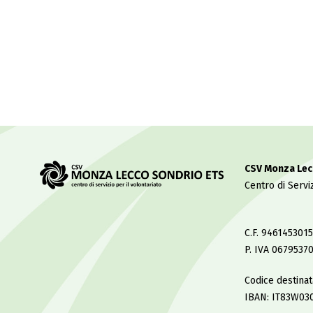
CSV Monza Lec
Centro di Serviz
C.F. 9461453015
P. IVA 0679537
Codice destina
IBAN: IT83W03