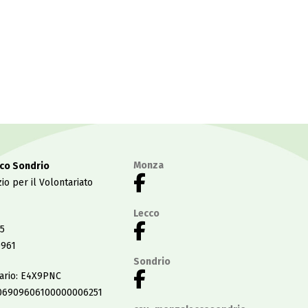
Monza
co Sondrio
io per il Volontariato
Lecco
5
0961
Sondrio
tario: E4X9PNC
06909606100000006251