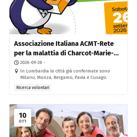
Associazione Italiana ACMT-Rete
per la malattia di Charcot-Marie-
Tooth (CMT) ricerca volontari in
2026-09-26 -
Lombardia
In Lombardia le città già confermate sono
Milano, Monza, Bergamo, Pavia e Cusago.
Ricerca volontari
10
OTT