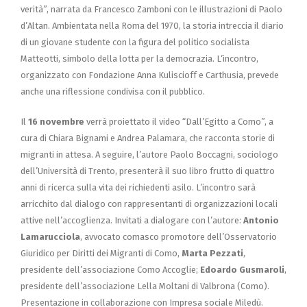
verità”, narrata da Francesco Zamboni con le illustrazioni di Paolo
d’Altan. Ambientata nella Roma del 1970, la storia intreccia il diario
di un giovane studente con la figura del politico socialista
Matteotti, simbolo della lotta per la democrazia. L’incontro,
organizzato con Fondazione Anna Kuliscioff e Carthusia, prevede
anche una riflessione condivisa con il pubblico.
Il
16 novembre
verrà proiettato il video “Dall’Egitto a Como”, a
cura di Chiara Bignami e Andrea Palamara, che racconta storie di
migranti in attesa. A seguire, l’autore Paolo Boccagni, sociologo
dell’Università di Trento, presenterà il suo libro frutto di quattro
anni di ricerca sulla vita dei richiedenti asilo. L’incontro sarà
arricchito dal dialogo con rappresentanti di organizzazioni locali
attive nell’accoglienza. Invitati a dialogare con l’autore:
Antonio
Lamarucciola
, avvocato comasco promotore dell’Osservatorio
Giuridico per Diritti dei Migranti di Como,
Marta Pezzati
,
presidente dell’associazione Como Accoglie;
Edoardo Gusmaroli
,
presidente dell’associazione Lella Moltani di Valbrona (Como).
Presentazione in collaborazione con Impresa sociale Miledù.