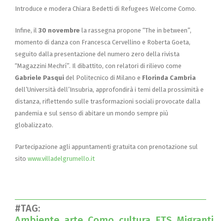
Introduce e modera Chiara Bedetti di Refugees Welcome Como.
Infine, il
30 novembre
la rassegna propone “The in between”,
momento di danza con Francesca Cervellino e Roberta Goeta,
seguito dalla presentazione del numero zero della rivista
“Magazzini Mechrí”. Il dibattito, con relatori di rilievo come
Gabriele Pasqui
del Politecnico di Milano e
Florinda Cambria
dell’Università dell’Insubria, approfondirà i temi della prossimità e
distanza, riflettendo sulle trasformazioni sociali provocate dalla
pandemia e sul senso di abitare un mondo sempre più
globalizzato.
Partecipazione agli appuntamenti gratuita con prenotazione sul
sito
www.villadelgrumello.it
#TAG:
Ambiente
arte
Como
cultura
ETS
Migranti