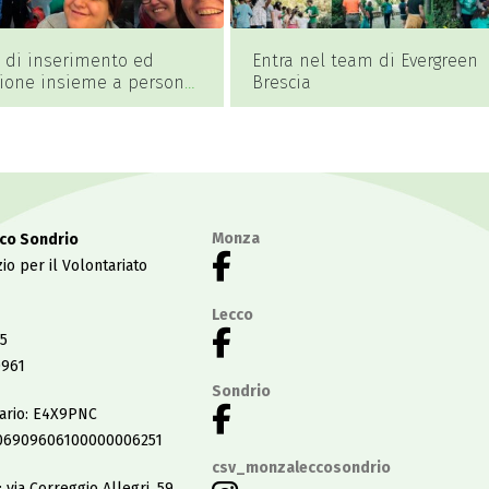
à di inserimento ed
Entra nel team di Evergreen
ione insieme a persone
Brescia
abilità
Monza
co Sondrio
io per il Volontariato
Lecco
5
0961
Sondrio
tario: E4X9PNC
06909606100000006251
csv_monzaleccosondrio
: via Correggio Allegri, 59