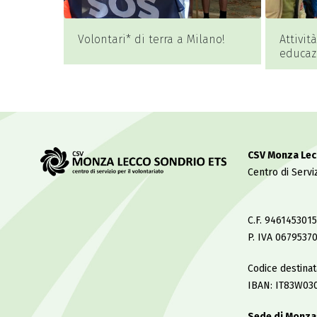
Volontari* di terra a Milano!
Attivit
educaz
con dis
CSV Monza Lec
Centro di Serviz
C.F. 9461453015
P. IVA 0679537
Codice destina
IBAN: IT83W03
Sede di Monza