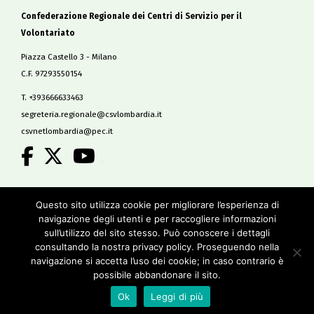
Confederazione Regionale dei Centri di Servizio per il
Volontariato
Piazza Castello 3 - Milano
C.F. 97293550154
T. +393666633463
segreteria.regionale@csvlombardia.it
csvnetlombardia@pec.it
.
Copyright 2019
Questo sito utilizza cookie per migliorare l’esperienza di
All Rights Reserved
navigazione degli utenti e per raccogliere informazioni
-
sull’utilizzo del sito stesso. Può conoscere i dettagli
Privacy policy
consultando la nostra privacy policy. Proseguendo nella
Cookie policy
navigazione si accetta l’uso dei cookie; in caso contrario è
Credits
possibile abbandonare il sito.
Ok
Leggi di più