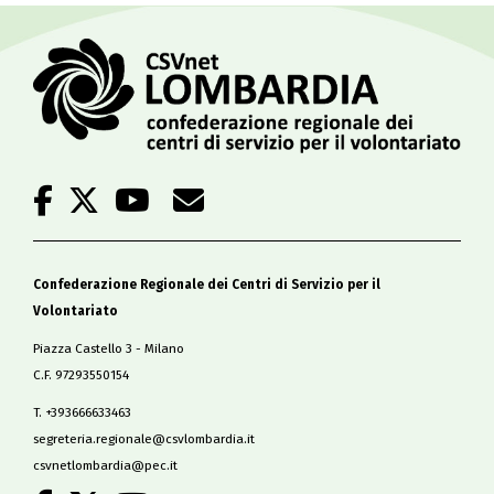
Confederazione Regionale dei Centri di Servizio per il
Volontariato
Piazza Castello 3 - Milano
C.F. 97293550154
T. +393666633463
segreteria.regionale@csvlombardia.it
csvnetlombardia@pec.it