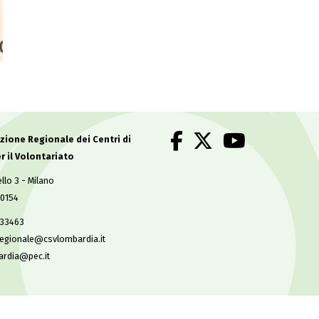
.
ione Regionale dei Centri di
r il Volontariato
llo 3 - Milano
50154
633463
regionale@csvlombardia.it
ardia@pec.it