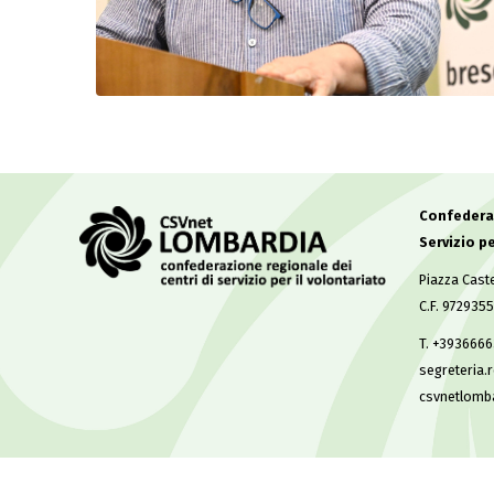
Confederaz
Servizio pe
Piazza Caste
C.F. 972935
T. +393666
segreteria.
csvnetlomb