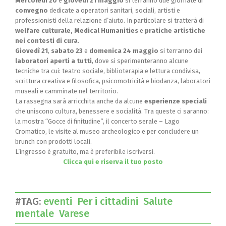
Mercoledì 20
e
giovedì 21 maggio
si terranno due giornate di
convegno
dedicate a operatori sanitari, sociali, artisti e
professionisti della relazione d’aiuto. In particolare si tratterà di
welfare culturale,
Medical Humanities
e
pratiche artistiche
nei contesti di cura
.
Giovedì 21
,
sabato 23
e
domenica 24 maggio
si terranno dei
laboratori aperti a tutti
, dove si sperimenteranno alcune
tecniche tra cui: teatro sociale, biblioterapia e lettura condivisa,
scrittura creativa e filosofica, psicomotricità e biodanza, laboratori
museali e camminate nel territorio.
La rassegna sarà arricchita anche da alcune
esperienze speciali
che uniscono cultura, benessere e socialità. Tra queste ci saranno:
la mostra “Gocce di finitudine”, il concerto serale – Lago
Cromatico, le visite al museo archeologico e per concludere un
brunch con prodotti locali.
L’ingresso è gratuito, ma è preferibile iscriversi.
Clicca qui e riserva il tuo posto
#TAG:
eventi
Per i cittadini
Salute
mentale
Varese