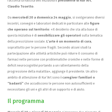
racconta la nascita dell’iniziativa il
presidente di Kur’Art
,
Claudio Tosetto
.
Da
mercoledì 20 a domenica 24 maggio
, si svolgeranno diversi
incontri, convegni e laboratori dedicati in particolare alle
figure
che operano sul territorio
: «Il desiderio che sta alla base di
questa iniziativa è di
sensibilizzare gli operatori
sulla tematica
della prescrizione sociale.
L’arte è un momento di cura
,
soprattutto per le persone fragili. Secondo alcuni studi la
partecipazione alle attività artistiche può ridurre il consumo di
farmaci nelle persone con problematiche croniche e nelle forme di
deficit neurocognitivi portando a un rallentamento della
progressione della malattia», aggiunge il presidente. Un altro
ambito di attenzione di Kur’Art sono
i caregiver familiari o
“badanti”
che accudiscono le persone non autosufficienti e
necessitano gli uni e gli altri di un supporto e di aiuto.
Il programma