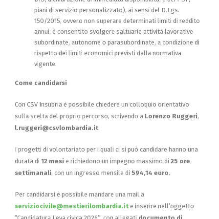
piani di servizio personalizzato), ai sensi del D.Lgs.
150/2015, ovvero non superare determinati limiti di reddito
annui: è consentito svolgere saltuarie attività lavorative
subordinate, autonome o parasubordinate, a condizione di
rispetto dei limiti economici previsti dalla normativa
vigente.
Come candidarsi
Con CSV Insubria è possibile chiedere un colloquio orientativo
sulla scelta del proprio percorso, scrivendo a
Lorenzo Ruggeri
,
l.ruggeri@csvlombardia.it
I progetti di volontariato per i quali ci si può candidare hanno una
durata di
12 mesi
e richiedono un impegno massimo di
25 ore
settimanali
, con un ingresso mensile di
594,14
euro
.
Per candidarsi è possibile mandare una mail a
serviziocivile@mestierilombardia.it
e inserire nell’oggetto
“Candidatura Leva civica 2026”, con allegati
documento di