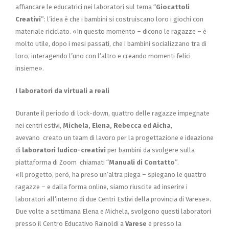
affiancare le educatrici nei laboratori sul tema “
Giocattoli
Creativi
”: l’idea è che i bambini si costruiscano loro i giochi con
materiale riciclato. «In questo momento – dicono le ragazze – è
molto utile, dopo i mesi passati, che i bambini socializzano tra di
loro, interagendo l’uno con l’altro e creando momenti felici
insieme».
I laboratori da virtuali a reali
Durante il periodo di lock-down, quattro delle ragazze impegnate
nei centri estivi,
Michela, Elena, Rebecca ed Aicha
,
avevano creato un team di lavoro per la progettazione e ideazione
di
laboratori ludico-creativi
per bambini da svolgere sulla
piattaforma di Zoom chiamati “
Manuali di Contatto
”.
«Il progetto, però, ha preso un’altra piega – spiegano le quattro
ragazze – e dalla forma online, siamo riuscite ad inserire i
laboratori all’interno di due Centri Estivi della provincia di Varese».
Due volte a settimana Elena e Michela, svolgono questi laboratori
presso il Centro Educativo Rainoldi a
Varese
e presso la