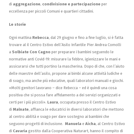
di
aggregazione
,
condivisione e partecipazione
per
eccellenza per piccoli Comuni e quartieri cittadini.
Le storie
Ogni mattina
Rebecca
, dal 29 giugno e fino a fine luglio, si è fatta
trovare al il Centro Estivo dell’Asilo Infantile Pier Andrea Comolli
a
Solbiate Con Cagno
per preparare i bambini seguendo le
normative anti Covid-19: misurare la febbre, igienizzare le mani e
assicurarsi che tutti portino la mascherina. Dopo di che, con l’aiuto
delle maestre dell’asilo, propone ai bimbi alcune attività ludiche e
di svago, ma anche più educative, quali laboratori manuali e giochi.
«Molti genitori lavorano – dice Rebecca – ed è quindi una cosa
positiva che si possa fare affidamento a dei servizi organizzati e
certi per i più piccoli».
Laura
, occupata presso il Centro Estivo
di
Malnate
, affianca le educatrici in diversi laboratori che mettono
al centro abilità e svago per dare sostegno ai bambini che
seguono progetti di inclusione.
Manuela
e
Aicha
, al Centro Estivo
di
Cavaria
gestito dalla Cooperativa Naturart, hanno il compito di