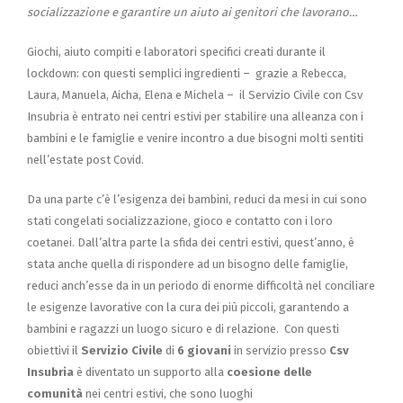
socializzazione e garantire un aiuto ai genitori che lavorano…
Giochi, aiuto compiti e laboratori specifici creati durante il
lockdown: con questi semplici ingredienti – grazie a Rebecca,
Laura, Manuela, Aicha, Elena e Michela – il Servizio Civile con Csv
Insubria è entrato nei centri estivi per stabilire una alleanza con i
bambini e le famiglie e venire incontro a due bisogni molti sentiti
nell’estate post Covid.
Da una parte c’è l’esigenza dei bambini, reduci da mesi in cui sono
stati congelati socializzazione, gioco e contatto con i loro
coetanei. Dall’altra parte la sfida dei centri estivi, quest’anno, è
stata anche quella di rispondere ad un bisogno delle famiglie,
reduci anch’esse da in un periodo di enorme difficoltà nel conciliare
le esigenze lavorative con la cura dei più piccoli, garantendo a
bambini e ragazzi un luogo sicuro e di relazione. Con questi
obiettivi il
Servizio Civile
di
6 giovani
in servizio presso
Csv
Insubria
è diventato un supporto alla
coesione delle
comunità
nei centri estivi, che sono luoghi