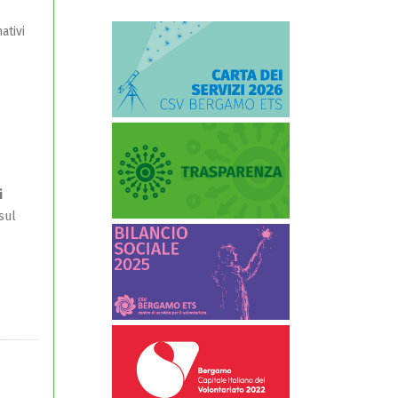
ativi
i
sul