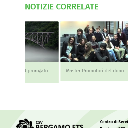
NOTIZIE CORRELATE
orogato
Master Promotori del dono
Carlo 
intrap
terzo 
sociale
Centro di Servi